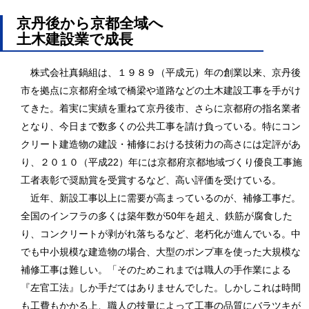
京丹後から京都全域へ
土木建設業で成長
株式会社真鍋組は、１９８９（平成元）年の創業以来、京丹後
市を拠点に京都府全域で橋梁や道路などの土木建設工事を手がけ
てきた。着実に実績を重ねて京丹後市、さらに京都府の指名業者
となり、今日まで数多くの公共工事を請け負っている。特にコン
クリート建造物の建設・補修における技術力の高さには定評があ
り、２０１０（平成22）年には京都府京都地域づくり優良工事施
工者表彰で奨励賞を受賞するなど、高い評価を受けている。
近年、新設工事以上に需要が高まっているのが、補修工事だ。
全国のインフラの多くは築年数が50年を超え、鉄筋が腐食した
り、コンクリートが剥がれ落ちるなど、老朽化が進んでいる。中
でも中小規模な建造物の場合、大型のポンプ車を使った大規模な
補修工事は難しい。「そのためこれまでは職人の手作業による
『左官工法』しか手だてはありませんでした。しかしこれは時間
も工費もかかる上、職人の技量によって工事の品質にバラツキが