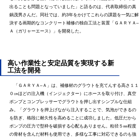
出ることも問題となっていました」と語るのは、代表取締役の真
鍋茂男さんだ。同社では、約3年をかけてこれらの課題を一気に解
決する画期的なコンクリート補修の独自工法と装置「ＧＡＲＹＡ‒
Ａ（ガリャーエース）」を開発した。
高い作業性と安定品質を実現する新
工法を開発
「ＧＡＲＹＡ‒Ａ」は、補修材のグラウトを充てんする高さ１１
０㎝ほどの注入機（インジェクター）にホースを取り付け、真空
ポンプとコンプレッサーでグラウトを押し出すシンプルな仕組
み。「グラウトを押上げながら注入することで、気泡ができるの
を防ぎ、格段に耐久性を高めることに成功しました。低圧だから
ポンプの圧力で型枠を破損する心配もありません。粒径５㎜程度
の骨材を含んだ材料も使用でき、多様な工事に対応できるのも強