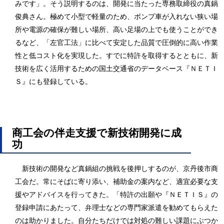
みです」。そう説明するのは、開発に当たった専務取締役の真鍋
俊典さん。極めて小型で軽量のため、ポンプ車が入れない狭い場
所や電源の確保が難しい場所、高い足場の上でも使うことができ
るなど、「左官工法」に比べて安定した品質で圧倒的に高い作業
性と低コスト化を実現した。すでに特許を取得するとともに、新
技術を広く活用するための国土交通省のデータベース『ＮＥＴＩ
Ｓ』にも登録している。
商工会の伴走支援で新技術開発に成
功
新技術の開発など真鍋組の挑戦を後押しするのが、京丹後市商
工会だ。常にそばに寄り添い、補助金の案内など、適宜必要な支
援やアドバイスを行ってきた。「特許の出願や『ＮＥＴＩＳ』の
登録申請にあたって、弁理士などの専門家派遣を勧めてもらえた
のは助かりました。自分たちだけでは対処の難しい課題にぶつか