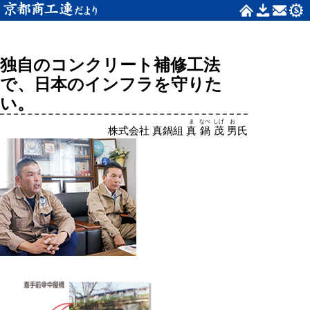
独自のコンクリート補修工法
で、日本のインフラを守りた
い。
ま
なべ
しげ
お
株式会社 真鍋組
真
鍋
茂
男
氏