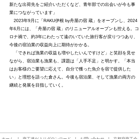
新たな出荷先をご紹介いただくなど、青年部での出会いが今も事
業につながっています」
2023年9月に「RAKU伊根 by舟屋の宿 蔵」をオープンし、2024
年6月には、「舟屋の宿 蔵」のリニューアルオープンも控える。コ
ロナ禍で、約3年にわたって遠のいていた旅行客が戻りつつあり、
今後の宿泊業の収益向上に期待がかかる。
「できれば漁業の収益も増やしたいんですけど」と笑顔を見せ
ながら、宿泊業も漁業も、課題は「人手不足」と明かす。「本当
はお客様のご要望に応えて、自分で獲った魚介を宿で提供した
い」と理想を語った倉さん。今後も宿泊業、そして漁業の両方の
継続と発展を目指していく。
ホーム
|
商工連だよりダウンロード
|
お問い合わせ
|
京都府商工会