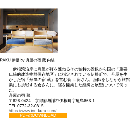
RAKU 伊根 by 舟屋の宿 蔵 内装
伊根湾沿岸に舟屋が軒を連ねるその独特の景観から国の「重要
伝統的建造物群保存地区」に指定されている伊根町で、舟屋を生
かした宿「舟屋の宿 蔵」を営む倉 亜衡さん。漁師をしながら旅館
業にも挑戦する倉さんに、宿を開業した経緯と展望について伺っ
た。
舟屋の宿 蔵
〒626-0424 京都府与謝郡伊根町字亀島863-1
TEL 0772-32-0815
https://www.ine-kura.com/
PDFのDOWNLOAD