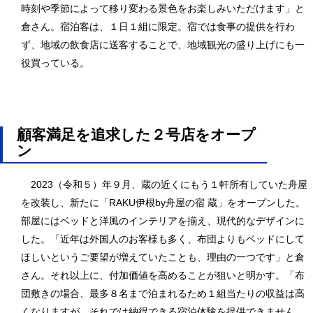
時刻や季節によって移り変わる景色をお楽しみいただけます」と
倉さん。宿泊客は、１日１組に限定。宿では食事の提供を行わ
ず、地域の飲食店に送客することで、地域観光の盛り上げにも一
役買っている。
顧客満足を追求した２号店をオープ
ン
2023（令和５）年９月、蔵の近くにもう１軒所有していた舟屋
を改装し、新たに「RAKU伊根by舟屋の宿 蔵」をオープンした。
部屋にはベッドと洋風のインテリアを揃え、現代的なデザインに
した。「近年は外国人のお客様も多く、布団よりもベッドにして
ほしいというご要望が増えていたことも、理由の一つです」と倉
さん。それ以上に、付加価値を高めることが狙いと明かす。「布
団敷きの場合、最多８名まで泊まれるため１組当たりの収益は高
くなりますが、それでは納得できる宿泊体験を提供できません。