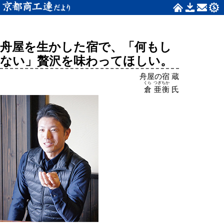
舟屋を生かした宿で、「何もし
ない」贅沢を味わってほしい。
舟屋の宿 蔵
くら
つぎちか
倉
亜衡
氏