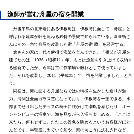
漁師が営む舟屋の宿を開業
丹後半島の北東端にある伊根町は、伊根湾に面して「舟屋」と
呼ばれる建屋が軒を連ねる独特の景観で知られている。倉亜衡さ
んはその一角で舟屋を改装した宿「舟屋の宿 蔵」を経営する。
倉さんの家は、代々伊根で漁業を営んできた。「祖父が舟屋を
建てたのは、1936（昭和11）年。もとは漁船を引き上げて収納す
る船倉でしたが、近年は主に作業場や離れとして使っていまし
た。それを改装し、2011（平成23）年、宿を開業しました」と言
う。
同宿は、海に面する舟屋ならではの特徴を生かした造りが魅
力。海側は全面ガラス窓になっており、伊根湾を一望できる。水
際までせり出したテラスの椅子に腰かけて潮風を感じたり、オー
シャンビューの浴室で、海を見ながら入浴も楽しめる。「ここに
来たら、何もせずに、ただこの景色を眺めるというお客様がほと
んどです。早朝漁に出ていく船や、湾の向こうに沈む夕日など、