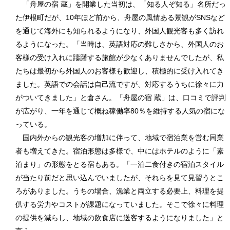
「舟屋の宿 蔵」を開業した当初は、「知る人ぞ知る」名所だっ
た伊根町だが、10年ほど前から、舟屋の風情ある景観がSNSなど
を通じて海外にも知られるようになり、外国人観光客も多く訪れ
るようになった。「当時は、英語対応の難しさから、外国人のお
客様の受け入れに躊躇する旅館が少なくありませんでしたが、私
たちは最初から外国人のお客様も歓迎し、積極的に受け入れてき
ました。英語での会話は自己流ですが、対応するうちに徐々に力
がついてきました」と倉さん。「舟屋の宿 蔵」は、口コミで評判
が広がり、一年を通じて概ね稼働率80％を維持する人気の宿にな
っている。
国内外からの観光客の増加に伴って、地域で宿泊業を営む同業
者も増えてきた。宿泊形態は多様で、中にはホテルのように「素
泊まり」の形態をとる宿もある。「一泊二食付きの宿泊スタイル
が当たり前だと思い込んでいましたが、それらを見て見習うとこ
ろがありました。うちの場合、漁業と両立する必要上、料理を提
供する労力やコストが課題になっていました。そこで徐々に料理
の提供を減らし、地域の飲食店に送客するようになりました」と