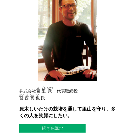
お
ざと
しゅう
株式会社
百
里
衆
代表取締役
みや
にし
しん
や
宮
西
真
也
氏
原木しいたけの栽培を通して里山を守り、多
くの人を笑顔にしたい。
続きを読む