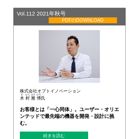
Vol.112 2021年秋号
PDFのDOWNLOAD
株式会社オプトイノベーション
き
むら
まさ
ひろ
木
村
雅
博
氏
お客様とは「一心同体」。ユーザー・オリエ
ンテッドで最先端の機器を開発・設計に挑
む。
続きを読む