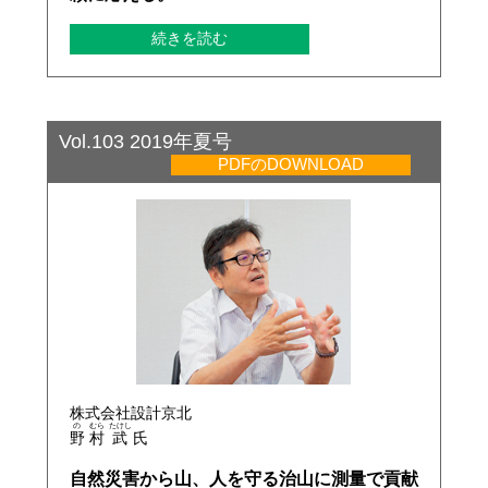
続きを読む
Vol.103 2019年夏号
PDFのDOWNLOAD
株式会社設計京北
の
むら
たけし
野
村
武
氏
自然災害から山、人を守る治山に測量で貢献