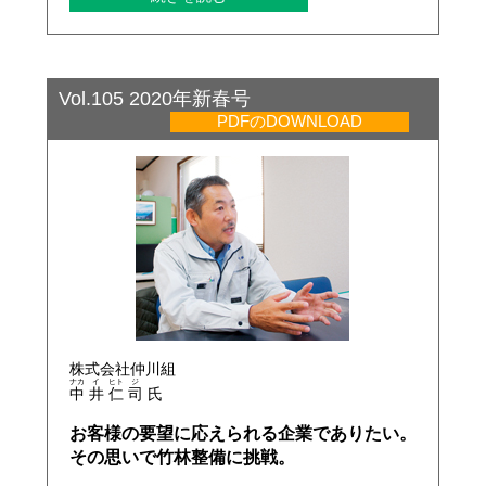
Vol.105 2020年新春号
PDFのDOWNLOAD
株式会社仲川組
ナカ
イ
ヒト
ジ
中
井
仁
司
氏
お客様の要望に応えられる企業でありたい。
その思いで竹林整備に挑戦。