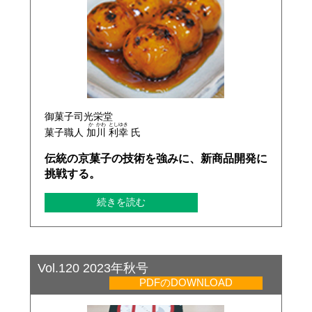
御菓子司光栄堂
か
かわ
とし
ゆき
菓子職人
加
川
利
幸
氏
伝統の京菓子の技術を強みに、新商品開発に
挑戦する。
続きを読む
Vol.120 2023年秋号
PDFのDOWNLOAD