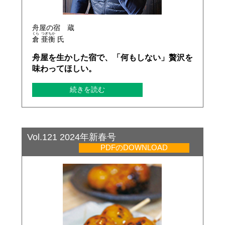
舟屋の宿 蔵
くら
つぎちか
倉
亜衡
氏
舟屋を生かした宿で、「何もしない」贅沢を
味わってほしい。
続きを読む
Vol.121 2024年新春号
PDFのDOWNLOAD