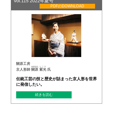
Vol.115 2022年夏号
PDFのDOWNLOAD
關原工房
せきはら
しこう
京人形師
關原
紫光
氏
伝統工芸の技と歴史が詰まった京人形を世界
に発信したい。
続きを読む