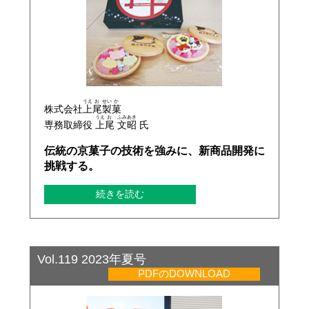
うえ
お
せい
か
株式会社
上
尾
製
菓
うえ
お
ふみ
あき
専務取締役
上
尾
文
昭
氏
伝統の京菓子の技術を強みに、新商品開発に
挑戦する。
続きを読む
Vol.119 2023年夏号
PDFのDOWNLOAD