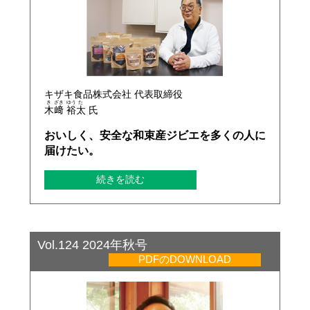
キザキ食品株式会社 代表取締役
き
ざき
ゆう
た
木
﨑
裕
太
氏
おいしく、安全な和束産ジビエを多くの人に
届けたい。
続きを読む
Vol.124 2024年秋号
PDFのDOWNLOAD