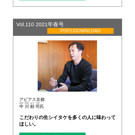
Vol.110 2021年春号
PDFのDOWNLOAD
アビアス京都
なか
がわ
より
つか
中
川
頼
司
氏
こだわりの生シイタケを多くの人に味わって
ほしい。