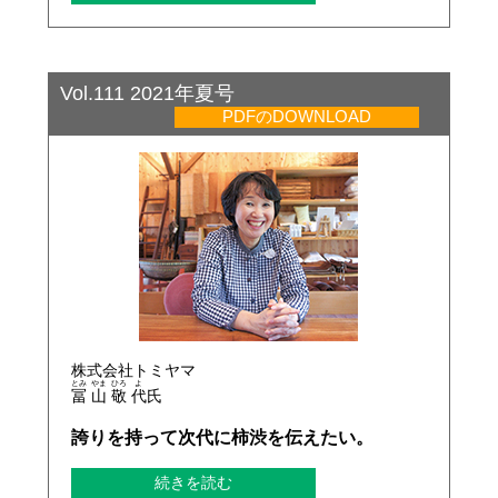
Vol.111 2021年夏号
PDFのDOWNLOAD
株式会社トミヤマ
とみ
やま
ひろ
よ
冨
山
敬
代
氏
誇りを持って次代に柿渋を伝えたい。
続きを読む