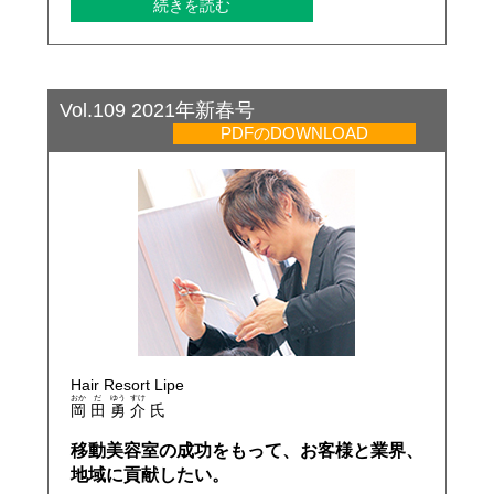
続きを読む
Vol.109 2021年新春号
PDFのDOWNLOAD
Hair Resort Lipe
おか
だ
ゆう
すけ
岡
田
勇
介
氏
移動美容室の成功をもって、お客様と業界、
地域に貢献したい。