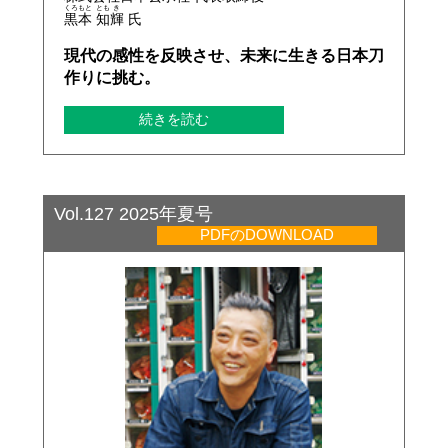
くろ
もと
とも
き
黒
本
知
輝
氏
現代の感性を反映させ、未来に生きる日本刀
作りに挑む。
続きを読む
Vol.127 2025年夏号
PDFのDOWNLOAD