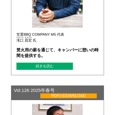
笠置BBQ COMPANY M5 代表
たき
ぐち
まさ
ひろ
滝
口
昌
宏
氏
焚火用の薪を通じて、キャンパーに憩いの時
間を提供する。
続きを読む
Vol.126 2025年春号
PDFのDOWNLOAD