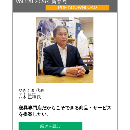
Vol.129 2026年新春号
PDFのDOWNLOAD
やぎくま 代表
や
ぎ
まさ
かず
八
木
正
和
氏
寝具専門店だからこそできる商品・サービス
を提案したい。
続きを読む