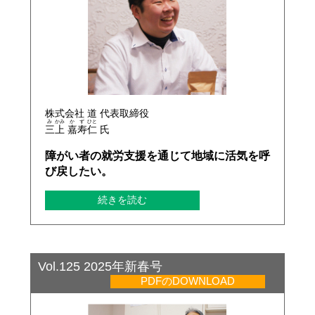
株式会社 道 代表取締役
み
かみ
か
ず
ひと
三
上
嘉
寿
仁
氏
障がい者の就労支援を通じて地域に活気を呼
び戻したい。
続きを読む
Vol.125 2025年新春号
PDFのDOWNLOAD