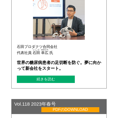
石田プロダクツ合同会社
いしだ
ゆきひろ
代表社員
石田
幸広
氏
世界の糖尿病患者の足切断を防ぐ。夢に向か
って新会社をスタート。
続きを読む
Vol.118 2023年春号
PDFのDOWNLOAD