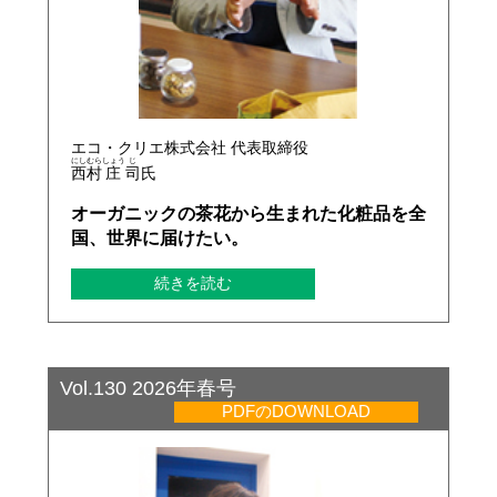
エコ・クリエ株式会社 代表取締役
にし
むら
しょう
じ
西
村
庄
司
氏
オーガニックの茶花から生まれた化粧品を全
国、世界に届けたい。
続きを読む
Vol.130 2026年春号
PDFのDOWNLOAD