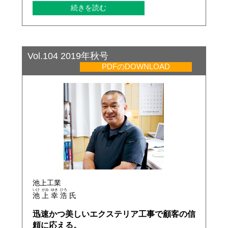
続きを読む
Vol.104 2019年秋号
PDFのDOWNLOAD
池上工業
いけ
がみ
ゆき
ひろ
池
上
幸
浩
氏
迅速かつ美しいエクステリア工事で顧客の信
頼に応える。