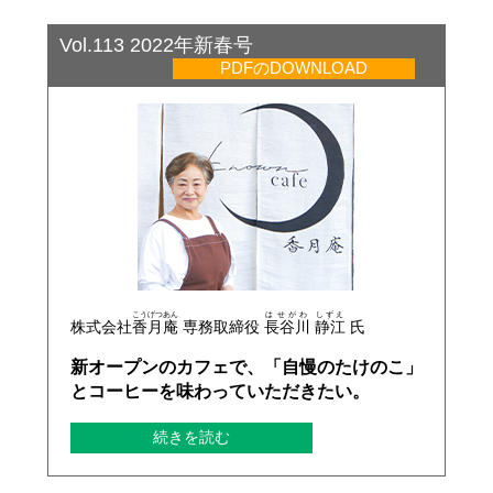
Vol.113 2022年新春号
PDFのDOWNLOAD
こうげつあん
はせがわ
しずえ
株式会社
香月庵
専務取締役
長谷川
静江
氏
新オープンのカフェで、「自慢のたけのこ」
とコーヒーを味わっていただきたい。
続きを読む