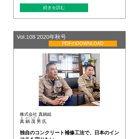
続きを読む
Vol.108 2020年秋号
PDFのDOWNLOAD
株式会社 真鍋組
ま
なべ
しげ
お
真
鍋
茂
男
氏
独自のコンクリート補修工法で、日本のイン