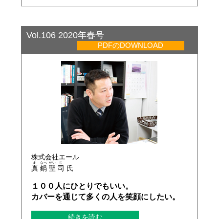
Vol.106 2020年春号
PDFのDOWNLOAD
株式会社エール
ま
なべ
せい
じ
真
鍋
聖
司
氏
１００人にひとりでもいい。
カバーを通じて多くの人を笑顔にしたい。
続きを読む