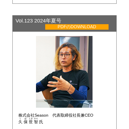
Vol.123 2024年夏号
PDFのDOWNLOAD
株式会社Season 代表取締役社長兼CEO
く
ぼ
とき
のり
久
保
世
智
氏